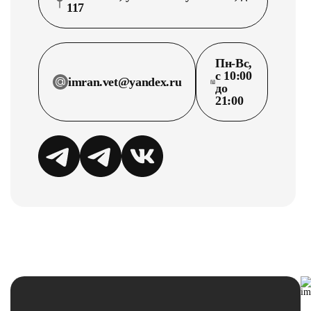
117
Пн-Вс,
с 10:00
imran.vet@yandex.ru
до
21:00