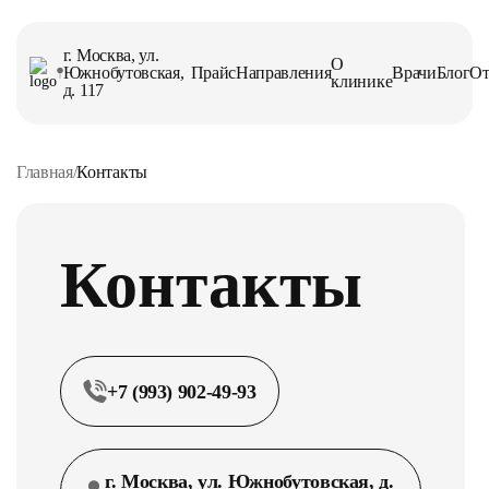
г. Москва, ул.
О
Южнобутовская,
Прайс
Направления
Врачи
Блог
О
клинике
д. 117
Главная
/
Контакты
Контакты
+7 (993) 902-49-93
г. Москва, ул. Южнобутовская, д.