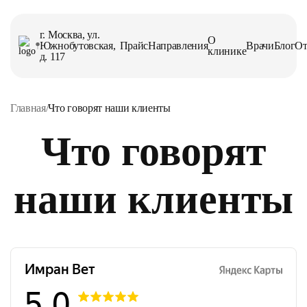
г. Москва, ул.
О
Южнобутовская,
Прайс
Направления
Врачи
Блог
О
клинике
д. 117
Главная
/
Что говорят наши клиенты
Что говорят
наши клиенты