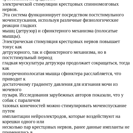
электрической стимуляции крестцовых спинномозговых
нервов.
Эта система функционирует посредством постстимульного
мочеиспускания, используя различные физиологические
реакции гладких
мышц (детрузор) и сфинктерного механизма (полосатые
мышцы).
Электрическая стимуляция крестцовых нервов повышает
тонус как
детрузорного, так и сфинктерного механизма, но в
постстимульный период
гладкая мускулатура детрузора продолжает сокращаться, тогда
как
поперечнополосатая мышца сфинктера расслабляется, что
приводит к
достаточному градиенту давления для изгнания мочи из
мочевого
пузыря. Исследования зарубежных авторов показали, что у
собак с параличом
тазовых конечностей можно стимулировать мочеиспускание
путем
имплантации нейроэлектродов, которые воздействуют на
корешки одного или
несколько пар крестцовых нервов, ранее данные импланты не
применялись в