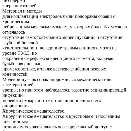
не содержит
энергоносителей.
Материал и методы
Для имплантации электродов были подобраны собаки с
хроническим
нейрогенным мочевым пузырем, у которых более 2-х месяцев
отмечалось
отсутствие самостоятельного мочеиспускания и отсутствие
глубокой болевой
чувствительности вследствие травмы спинного мозга на
уровне T3-L3, но
сохраненные рефлексы крестцового сегмента, включая
бульбокавернозные,
промежностные, а также рефлекс сгибания тазовых
конечностей.
Мочевой пузырь собак опорожнялся механически или
катетеризацией
уретры, но при этом наблюдалось развитие рецидивирующей
инфекции
мочевого пузыря и отсутствие полноценного его
опорожнения.
Хирургическое вмешательство
Хирургическое вмешательство к крестцовым и последним
поясничным
позвонкам осуществлялось через дорсальный доступ с