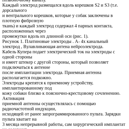
Каждый электрод размещался вдоль корешков S2 и S3 (т.е.
дорсального
и вентрального корешков, которые у собак заключены в
плотную фиброзную
ткань) и каждый электрод содержал 4 парных контакта,
расположенных через
промежутки вдоль их длинной оси (рис. 1).
Рисунок 1. Платиновые электроды . A- 4х канальный
электрод , Bулавливающая антена нейроэлектрода.
Кабель Купера подает электрический ток на электроды с
одной стороны
и имеет штекер с другой стороны, который позволяет
подключаться к антенне
после имплантации электрода. Приемная антенна
располагается подкожно.
Электроды крепятся к приемному устройству,
имплантированному под
кожу собаки близко к пояснично-крестцовому сочленению.
Активация
приемной антенны осуществлялась с помощью
радиочастотной индукции,
исходящей от ранее запрограммированного пульта. Зарядки
пульта хватает на
3 месяца непрерывной работы, сам хирургический имплантат