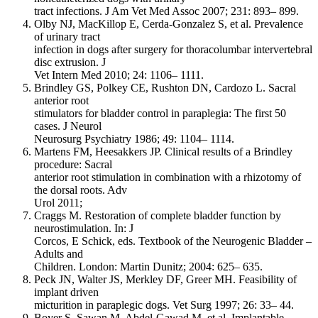
tract infections. J Am Vet Med Assoc 2007; 231: 893– 899.
Olby NJ, MacKillop E, Cerda-Gonzalez S, et al. Prevalence
of urinary tract
infection in dogs after surgery for thoracolumbar intervertebral
disc extrusion. J
Vet Intern Med 2010; 24: 1106– 1111.
Brindley GS, Polkey CE, Rushton DN, Cardozo L. Sacral
anterior root
stimulators for bladder control in paraplegia: The first 50
cases. J Neurol
Neurosurg Psychiatry 1986; 49: 1104– 1114.
Martens FM, Heesakkers JP. Clinical results of a Brindley
procedure: Sacral
anterior root stimulation in combination with a rhizotomy of
the dorsal roots. Adv
Urol 2011;
Craggs M. Restoration of complete bladder function by
neurostimulation. In: J
Corcos, E Schick, eds. Textbook of the Neurogenic Bladder –
Adults and
Children. London: Martin Dunitz; 2004: 625– 635.
Peck JN, Walter JS, Merkley DF, Greer MH. Feasibility of
implant driven
micturition in paraplegic dogs. Vet Surg 1997; 26: 33– 44.
Boyer S, Sawan M, Abdel-Gawad M, et al. Implantable