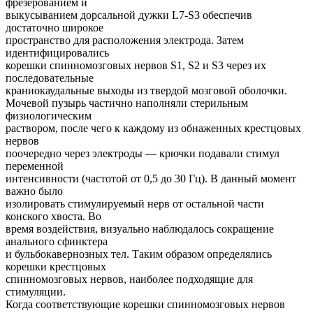
фрезерованием и
выкусыванием дорсальной дужки L7-S3 обеспечив
достаточно широкое
пространство для расположения электрода. Затем
идентифицировались
корешки спинномозговых нервов S1, S2 и S3 через их
последовательные
краниокаудальные выходы из твердой мозговой оболочки.
Мочевой пузырь частично наполняли стерильным
физиологическим
раствором, после чего к каждому из обнаженных крестцовых
нервов
поочередно через электроды — крючки подавали стимул
переменной
интенсивности (частотой от 0,5 до 30 Гц). В данный момент
важно было
изолировать стимулируемый нерв от остальной части
конского хвоста. Во
время воздействия, визуально наблюдалось сокращение
анального сфинктера
и бульбокавернозных тел. Таким образом определялись
корешки крестцовых
спинномозговых нервов, наиболее подходящие для
стимуляции.
Когда соответствующие корешки спинномозговых нервов