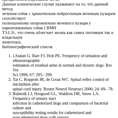
Данные клинические случаи указывают на то, что данный
метод
лечения собак с хроническим нейрогенным мочевым пузырем
способствует
полноценному опорожнению мочевого пузыря у
парализованных собак ( ВМН
T3-L3) , что очень облегчает жизнь как самих питомцев так и
владельцев
животных.
Библиографический список
1Atalan G, Barr FJ, Holt PE. Frequency of urination and
ultrasonographic
estimation of residual urine in normal and dysuric dogs. Res
Vet
Sci 1999; 67: 295– 299.
Tai C, Roppolo JR, de Groat WC. Spinal reflex control of
micturition after
spinal cord injury. Restor Neurol Neurosci 2006; 24: 69– 78.
Bubenik LJ, Hosgood GL, Waldron DR, Snow LA.
Frequency of urinary tract
infection in catheterized dogs and comparison of bacterial
culture and
susceptibility testing results for catheterized and
noncatheterized dogs with urinary