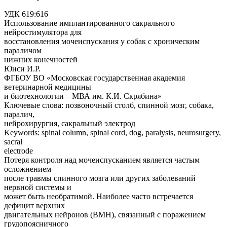
УДК 619:616
Использование имплантированного сакрального
нейростимулятора для
восстановления мочеиспускания у собак с хроническим
параличом
нижних конечностей
Юнси И.Р.
ФГБОУ ВО «Московская государственная академия
ветеринарной медицины
и биотехнологии – МВА им. К.И. Скрябина»
Ключевые слова: позвоночный столб, спинной мозг, собака,
паралич,
нейрохирургия, сакральный электрод
Keywords: spinal column, spinal cord, dog, paralysis, neurosurgery,
sacral
electrode
Потеря контроля над мочеиспусканием является частым
осложнением
после травмы спинного мозга или других заболеваний
нервной системы и
может быть необратимой. Наиболее часто встречается
дефицит верхних
двигательных нейронов (ВМН), связанный с поражением
грудопоясничного