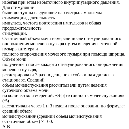
избегая при этом избыточного внутрипузырного давления.
Для стимуляции
были доступны следующие параметры: амплитуда
стимуляции, длительность
импульса, частота повторения импульсов и общая
продолжительность
стимуляции.
Остаточный объем мочи измеряли после стимулированного
опорожнения мочевого пузыря путем введения в мочевой
пузырь катетера и
полного опорожнения мочевого пузыря при помощи шприца.
Объем мочи,
полученный после каждого стимулированного опорожнения
мочевого пузыря,
регистрировали 3 раза в день, пока собаки находились в
стационаре. Средний
объем мочеиспускания рассчитывали путем деления
суточного объема мочи
на количество измерений. «Эффективность мочеиспускания»
(%)
рассчитывали через 1 и 3 недели после операции по формуле:
средний объем
мочеиспускания/ (средний объем мочеиспускания +
остаточный объем) × 100.
А В