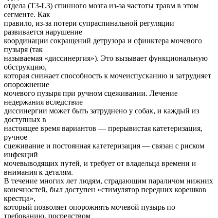
отдела (T3-L3) спинного мозга из-за частоты травм в этом
сегменте. Как
правило, из-за потери супраспинальной регуляции
развивается нарушение
координации сокращений детрузора и сфинктера мочевого
пузыря (так
называемая «диссинергия»). Это вызывает функциональную
обструкцию,
которая снижает способность к мочеиспусканию и затрудняет
опорожнение
мочевого пузыря при ручном сцеживании. Лечение
недержания вследствие
диссинергии может быть затруднено у собак, и каждый из
доступных в
настоящее время вариантов — прерывистая катетеризация,
ручное
сцеживание и постоянная катетеризация — связан с риском
инфекций
мочевыводящих путей, и требует от владельца времени и
внимания к деталям.
В течение многих лет людям, страдающим параличом нижних
конечностей, был доступен «стимулятор передних корешков
крестца»,
который позволяет опорожнять мочевой пузырь по
требованию, посредством