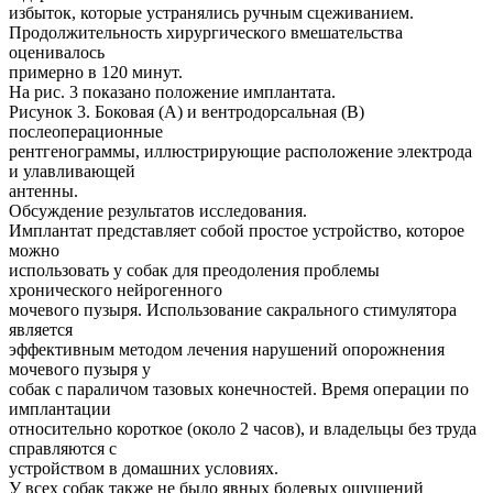
избыток, которые устранялись ручным сцеживанием.
Продолжительность хирургического вмешательства
оценивалось
примерно в 120 минут.
На рис. 3 показано положение имплантата.
Рисунок 3. Боковая (А) и вентродорсальная (В)
послеоперационные
рентгенограммы, иллюстрирующие расположение электрода
и улавливающей
антенны.
Обсуждение результатов исследования.
Имплантат представляет собой простое устройство, которое
можно
использовать у собак для преодоления проблемы
хронического нейрогенного
мочевого пузыря. Использование сакрального стимулятора
является
эффективным методом лечения нарушений опорожнения
мочевого пузыря у
собак с параличом тазовых конечностей. Время операции по
имплантации
относительно короткое (около 2 часов), и владельцы без труда
справляются с
устройством в домашних условиях.
У всех собак также не было явных болевых ощущений