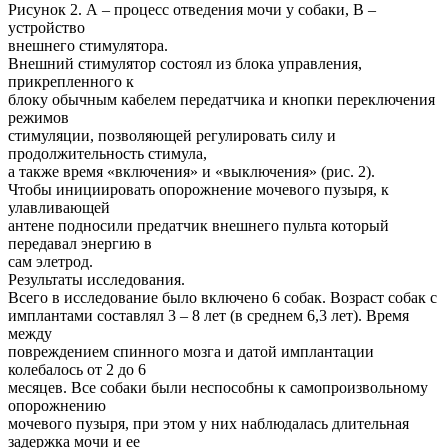
Рисунок 2. А – процесс отведения мочи у собаки, В –
устройство
внешнего стимулятора.
Внешний стимулятор состоял из блока управления,
прикрепленного к
блоку обычным кабелем передатчика и кнопки переключения
режимов
стимуляции, позволяющей регулировать силу и
продолжительность стимула,
а также время «включения» и «выключения» (рис. 2).
Чтобы инициировать опорожнение мочевого пузыря, к
улавливающей
антене подносили предатчик внешнего пульта который
передавал энергию в
сам элетрод.
Результаты исследования.
Всего в исследование было включено 6 собак. Возраст собак с
имплантами составлял 3 – 8 лет (в среднем 6,3 лет). Время
между
повреждением спинного мозга и датой имплантации
колебалось от 2 до 6
месяцев. Все собаки были неспособны к самопроизвольному
опорожнению
мочевого пузыря, при этом у них наблюдалась длительная
задержка мочи и ее