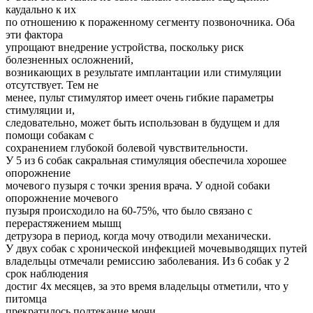
каудально к их
по отношению к пораженному сегменту позвоночника. Оба
эти фактора
упрощают внедрение устройства, поскольку риск
болезненных осложнений,
возникающих в результате имплантации или стимуляции
отсутствует. Тем не
менее, пульт стимулятор имеет очень гибкие параметры
стимуляции и,
следовательно, может быть использован в будущем и для
помощи собакам с
сохранением глубокой болевой чувствительности.
У 5 из 6 собак сакральная стимуляция обеспечила хорошее
опорожнение
мочевого пузыря с точки зрения врача. У одной собаки
опорожнение мочевого
пузыря происходило на 60-75%, что было связано с
перерастяжением мышц
детрузора в период, когда мочу отводили механически.
У двух собак с хронической инфекцией мочевыводящих путей
владельцы отмечали ремиссию заболевания. Из 6 собак у 2
срок наблюдения
достиг 4х месяцев, за это время владельцы отметили, что у
питомца
прекратилось подтекание мочи.