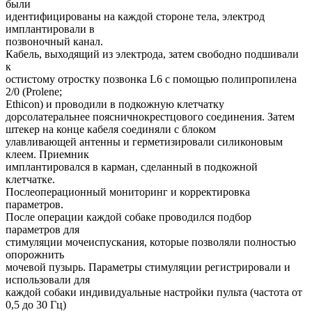
были
идентифицированы на каждой стороне тела, электрод
имплантировали в
позвоночный канал.
Кабель, выходящий из электрода, затем свободно подшивали
к
остистому отростку позвонка L6 с помощью полипропилена
2/0 (Prolene;
Ethicon) и проводили в подкожную клетчатку
дорсолатеральнее поясничнокрестцового соединения. Затем
штекер на конце кабеля соединяли с блоком
улавливающей антенны и герметизировали силиконовым
клеем. Приемник
имплантировался в карман, сделанный в подкожной
клетчатке.
Послеоперационный мониторинг и корректировка
параметров.
После операции каждой собаке проводился подбор
параметров для
стимуляции мочеиспускания, которые позволяли полностью
опорожнить
мочевой пузырь. Параметры стимуляции регистрировали и
использовали для
каждой собаки индивидуальные настройки пульта (частота от
0,5 до 30 Гц)