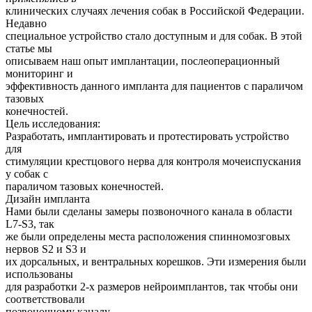
клинических случаях лечения собак в Российской Федерации.
Недавно
специальное устройство стало доступным и для собак. В этой
статье мы
описываем наш опыт имплантации, послеоперационный
мониторинг и
эффективность данного импланта для пациентов с параличом
тазовых
конечностей.
Цель исследования:
Разработать, имплантировать и протестировать устройство
для
стимуляции крестцового нерва для контроля мочеиспускания
у собак с
параличом тазовых конечностей.
Дизайн импланта
Нами были сделаны замеры позвоночного канала в области
L7-S3, так
же были определены места расположения спинномозговых
нервов S2 и S3 и
их дорсальных, и вентральных корешков. Эти измерения были
использованы
для разработки 2-х размеров нейроимплантов, так чтобы они
соответствовали
позвоночному каналу.